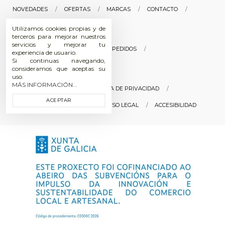
NOVEDADES
OFERTAS
MARCAS
CONTACTO
SOBRE NOSOTROS
Utilizamos cookies propias y de
terceros para mejorar nuestros
servicios y mejorar tu
INICIAR SESIÓN
HISTORIAL DE PEDIDOS
experiencia de usuario.
Si continuas navegando,
SEGUIMIENTO DE PEDIDOS
consideramos que aceptas su
uso.
MÁS INFORMACIÓN...
POLÍTICA DE COOKIES
POLÍTICA DE PRIVACIDAD
ACEPTAR
CONDICIONES DE COMPRA
AVISO LEGAL
ACCESIBILIDAD