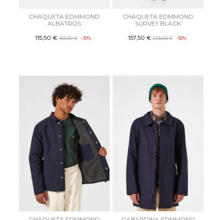
CHAQUETA EDMMOND
CHAQUETA EDMMOND
ALBATROS
SURVEY BLACK
115,50 €
157,50 €
165,00 €
-30%
225,00 €
-30%
CHAQUETA EDMMOND
GABARDINA EDMMOND