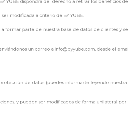
BY YUBE dispondrá del derecho a retirar los beneficios de
á ser modificada a criterio de BY YUBE.
n a formar parte de nuestra base de datos de clientes y 
e enviándonos un correo a
info@byyube.com
, desde el ema
protección de datos (
puedes informarte leyendo nuestra 
mociones, y pueden ser modificados de forma unilateral p