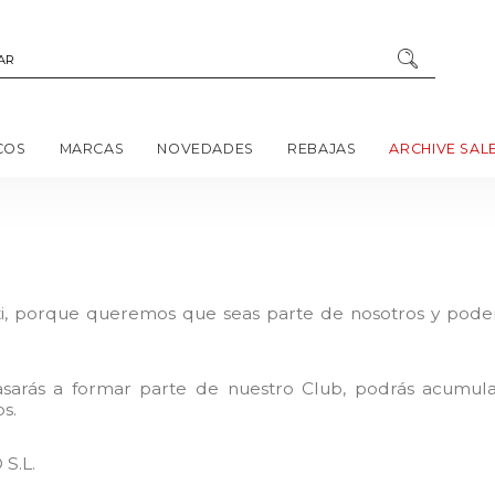
COS
MARCAS
NOVEDADES
REBAJAS
ARCHIVE SAL
porque queremos que seas parte de nosotros y poder co
arás a formar parte de nuestro Club, podrás acumular 
s.
S.L.