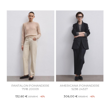
PANTALON POMANDERE
AMERICANA POMANDERE
7918 20009
5238 24327
132,60 €
306,00 €
221,00 €
-40%
510,00 €
-40%