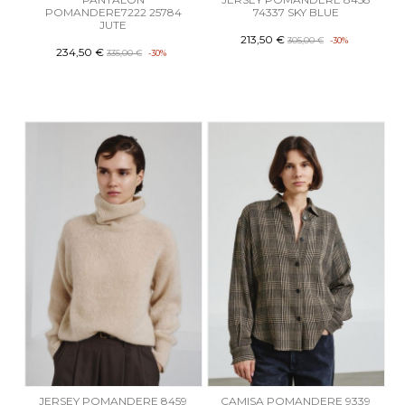
POMANDERE7222 25784
74337 SKY BLUE
JUTE
213,50 €
305,00 €
-30%
234,50 €
335,00 €
-30%
JERSEY POMANDERE 8459
CAMISA POMANDERE 9339