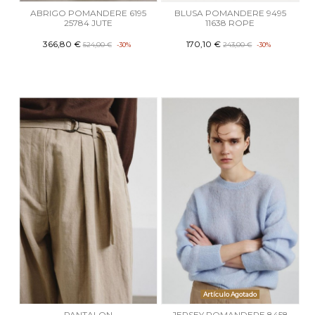
ABRIGO POMANDERE 6195
BLUSA POMANDERE 9495
25784 JUTE
11638 ROPE
366,80 €
170,10 €
524,00 €
-30%
243,00 €
-30%
Artículo Agotado
PANTALON
JERSEY POMANDERE 8458