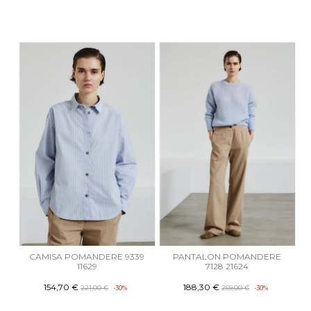
CAMISA POMANDERE 9339
PANTALON POMANDERE
11629
7128 21624
154,70 €
188,30 €
221,00 €
-30%
269,00 €
-30%