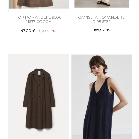
TOP POMANDERE 9500
CAMISETA POMANDERE
11637 COCOA
D195 61139
165,00 €
147,00 €
210,00 €
-30%