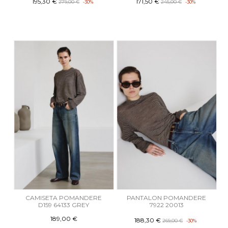
195,30 €
171,50 €
279,00 €
-30%
245,00 €
-30%
CAMISETA POMANDERE
PANTALON POMANDERE
D159 64133 GREY
7922 20013
189,00 €
188,30 €
269,00 €
-30%