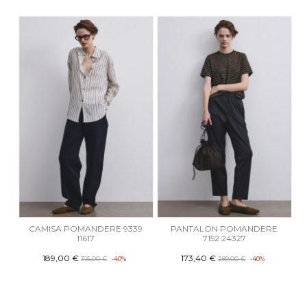
CAMISA POMANDERE 9339
PANTALON POMANDERE
11617
7152 24327
189,00 €
173,40 €
315,00 €
-40%
289,00 €
-40%