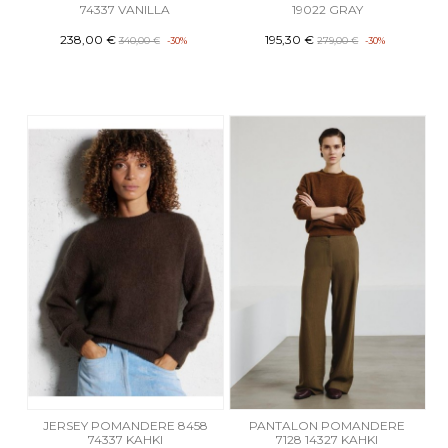
74337 VANILLA
19022 GRAY
238,00 €
195,30 €
340,00 €
-30%
279,00 €
-30%
JERSEY POMANDERE 8458
PANTALON POMANDERE
74337 KAHKI
7128 14327 KAHKI