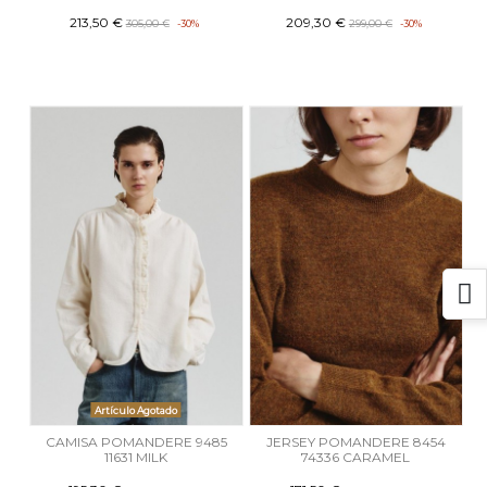
213,50 €
209,30 €
305,00 €
-30%
299,00 €
-30%
Artículo Agotado
CAMISA POMANDERE 9485
JERSEY POMANDERE 8454
11631 MILK
74336 CARAMEL