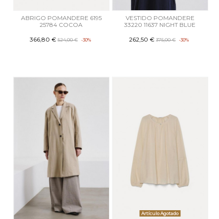
ABRIGO POMANDERE 6195
VESTIDO POMANDERE
25784 COCOA
33220 11637 NIGHT BLUE
366,80 €
262,50 €
524,00 €
-30%
375,00 €
-30%
Artículo Agotado