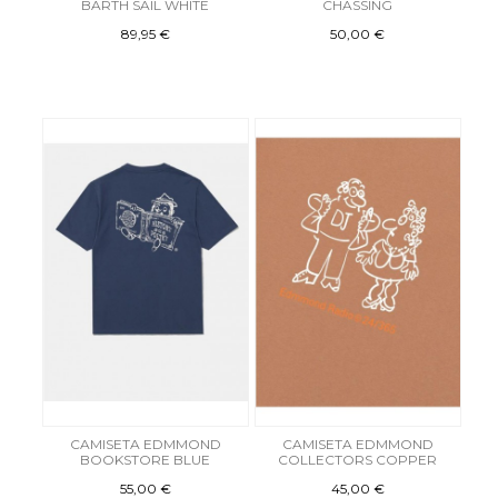
BARTH SAIL WHITE
CHASSING
89,95 €
50,00 €
CAMISETA EDMMOND
CAMISETA EDMMOND
BOOKSTORE BLUE
COLLECTORS COPPER
55,00 €
45,00 €