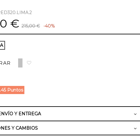
ED320.LIMA.2
00 €
215,00 €
-40%
MA
RAR
.45 Puntos
ENVÍO Y ENTREGA
NES Y CAMBIOS