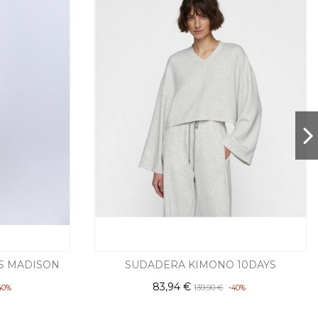
S MADISON
SUDADERA KIMONO 10DAYS
83,94 €
139,90 €
40%
-40%