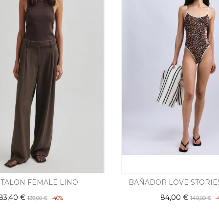
TALON FEMALE LINO
BAÑADOR LOVE STORIE
83,40 €
84,00 €
139,00 €
140,00 €
-40%
-