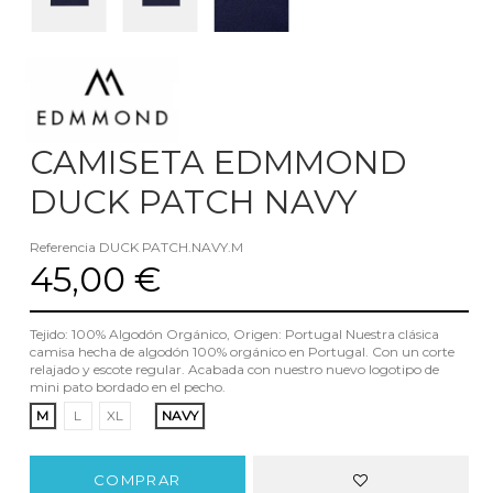
CAMISETA EDMMOND
DUCK PATCH NAVY
Referencia
DUCK PATCH.NAVY.M
45,00 €
Tejido: 100% Algodón Orgánico, Origen: Portugal Nuestra clásica
camisa hecha de algodón 100% orgánico en Portugal. Con un corte
relajado y escote regular. Acabada con nuestro nuevo logotipo de
mini pato bordado en el pecho.
M
L
XL
NAVY
COMPRAR