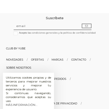
Suscríbete
Acepto las
condiciones generales
y la
política de confidencialidad
CLUB BY YUBE
NOVEDADES
OFERTAS
MARCAS
CONTACTO
SOBRE NOSOTROS
Utilizamos cookies propias y de
INICIAR SESIÓN
HISTORIAL DE PEDIDOS
terceros para mejorar nuestros
servicios y mejorar tu
SEGUIMIENTO DE PEDIDOS
experiencia de usuario.
Si continuas navegando,
consideramos que aceptas su
uso.
POLÍTICA DE COOKIES
POLÍTICA DE PRIVACIDAD
MÁS INFORMACIÓN...