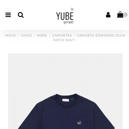
0
INICIO
CHICO
ROPA
CAMISETAS
CAMISETA EDMMOND DUCK
PATCH NAVY