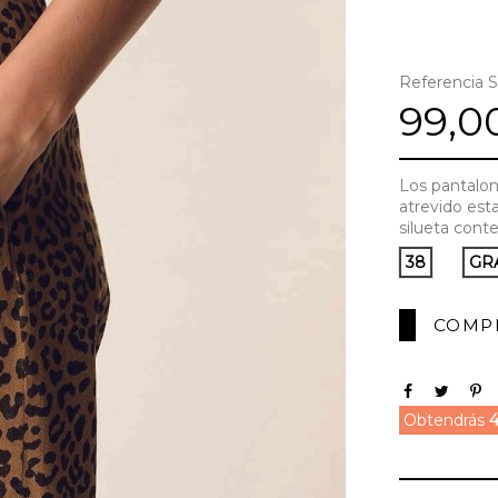
Referencia
99,0
Los pantalon
atrevido est
silueta cont
38
GR
COMP
Obtendrás
4