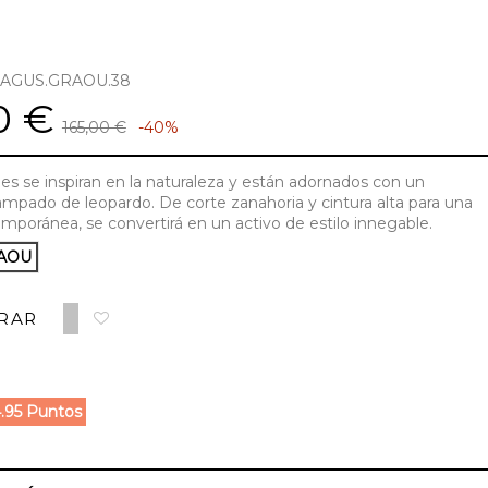
SAGUS.GRAOU.38
0 €
165,00 €
-40%
es se inspiran en la naturaleza y están adornados con un
ampado de leopardo. De corte zanahoria y cintura alta para una
emporánea, se convertirá en un activo de estilo innegable.
AOU
RAR
.95 Puntos