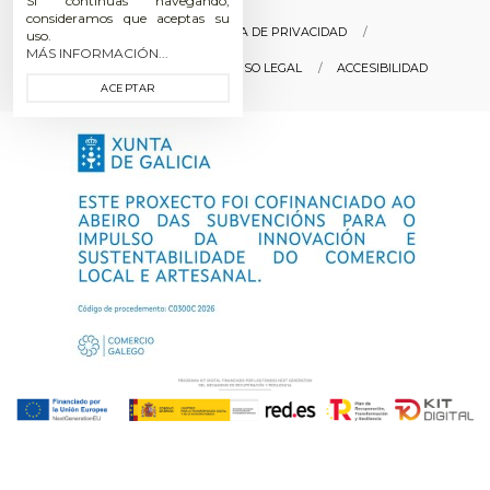
Si continuas navegando,
consideramos que aceptas su
POLÍTICA DE COOKIES
POLÍTICA DE PRIVACIDAD
uso.
MÁS INFORMACIÓN...
CONDICIONES DE COMPRA
AVISO LEGAL
ACCESIBILIDAD
ACEPTAR