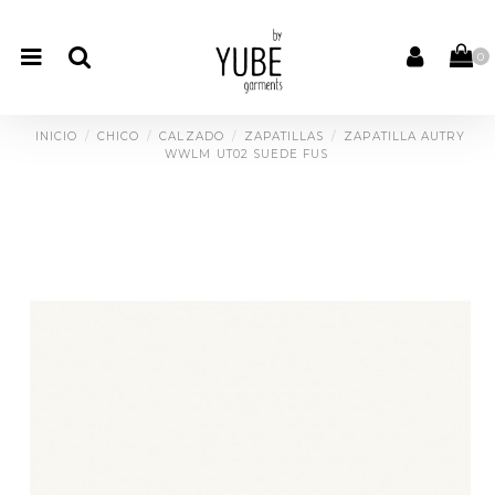
0
INICIO
CHICO
CALZADO
ZAPATILLAS
ZAPATILLA AUTRY
WWLM UT02 SUEDE FUS