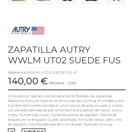
ZAPATILLA AUTRY
WWLM UT02 SUEDE FUS
Referencia
WWLM -UT02.SUEDE FUS.41
140,00 €
175,00 €
-20%
Innovadoras, ligeras y extremadamente flexibles, las zapatillas
Reelwind Autry se inspiran en el mundo del running. El modelo para
hombre está confeccionado en una mezcla de ante azulado y nailon,
con paneles laterales de piel amarilla.Parte superior de nailon, ante y
malla. Puntera de malla. Cordones planos de algodón. Detalle de
etiqueta en la lengüeta. Cuello acolchado. Forro de nailon, piel y rizo
de algodón. Plantilla elevada de 2 cm de piel. Suela de running.
41
SUEDE FUS