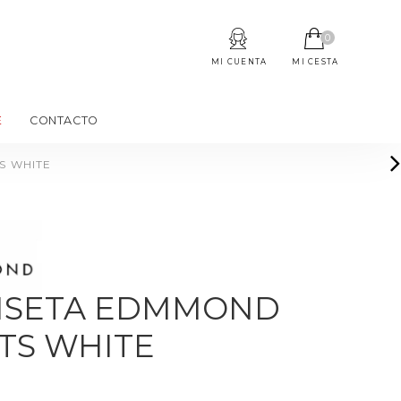
0
MI CUENTA
MI CESTA
E
CONTACTO
S WHITE
ISETA EDMMOND
TS WHITE