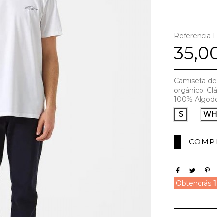
Referencia
F
35,0
Camiseta de 
orgánico. Clá
100% Algodón
S
WH
COMP
Obtendrás
1