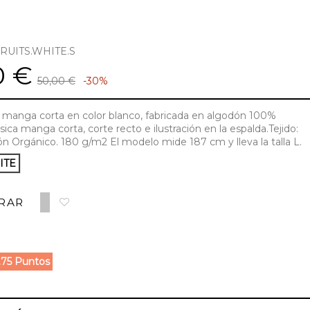
RUITS.WHITE.S
0 €
50,00 €
-30%
manga corta en color blanco, fabricada en algodón 100%
sica manga corta, corte recto e ilustración en la espalda.Tejido:
 Orgánico. 180 g/m2 El modelo mide 187 cm y lleva la talla L.
ITE
RAR
.75 Puntos