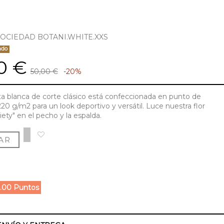
SOCIEDAD BOTANI.WHITE.XXS
ado
0 €
50,00 €
-20%
a blanca de corte clásico está confeccionada en punto de
20 g/m2 para un look deportivo y versátil. Luce nuestra flor
ety" en el pecho y la espalda.
AR
.00 Puntos