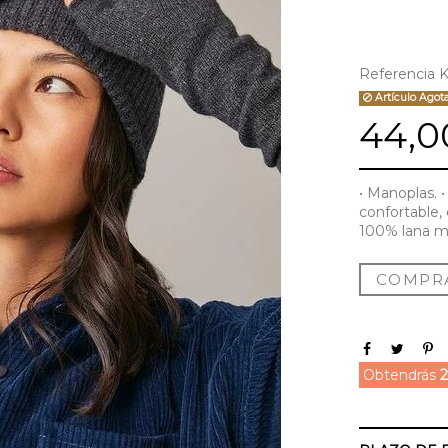
Referencia
K
Artículo Agot
44,0
• Manoplas. •
confortable,
100% lana m
COMPR
Obtendrás
2