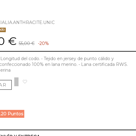
IALIA.ANTHRACITE.UNIC
ado
0 €
55,00 €
-20%
 Longitud del codo. • Tejido en jersey de punto cálido y
 confeccionado 100% en lana merino. • Lana certificada RWS.
erina
AR
.20 Puntos