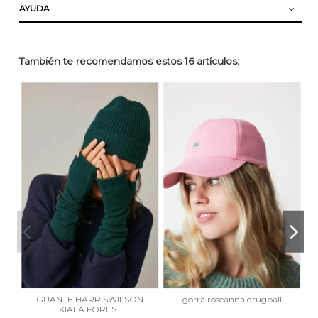
AYUDA
También te recomendamos estos 16 artículos:
GUANTE HARRISWILSON
gorra roseanna drugball
G
KIALA FOREST