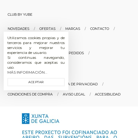
CLUB BY YUBE
NOVEDADES
OFERTAS
MARCAS
CONTACTO
Utilizamos cookies propias y de
SOBRE NOSOTROS
terceros para mejorar nuestros
servicios y mejorar tu
experiencia de usuario.
INICIAR SESIÓN
HISTORIAL DE PEDIDOS
Si continuas navegando,
consideramos que aceptas su
SEGUIMIENTO DE PEDIDOS
uso.
MÁS INFORMACIÓN...
ACEPTAR
POLÍTICA DE COOKIES
POLÍTICA DE PRIVACIDAD
CONDICIONES DE COMPRA
AVISO LEGAL
ACCESIBILIDAD