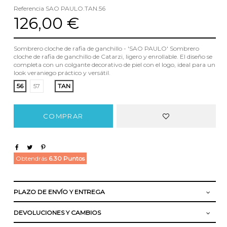
Referencia
SAO PAULO.TAN.56
126,00 €
Sombrero cloche de rafia de ganchillo - 'SAO PAULO' Sombrero
cloche de rafia de ganchillo de Catarzi, ligero y enrollable. El diseño se
completa con un colgante decorativo de piel con el logo, ideal para un
look veraniego práctico y versátil.
56
57
TAN
COMPRAR
Obtendrás
6.30 Puntos
PLAZO DE ENVÍO Y ENTREGA
DEVOLUCIONES Y CAMBIOS